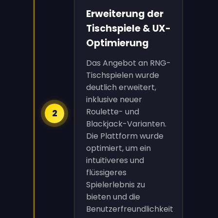
Erweiterung der
Tischspiele & UX-
Optimierung
Das Angebot an RNG-
Tischspielen wurde
deutlich erweitert,
inklusive neuer
Roulette- und
2
Blackjack-Varianten.
Die Plattform wurde
optimiert, um ein
intuitiveres und
flüssigeres
Spielerlebnis zu
bieten und die
Benutzerfreundlichkeit