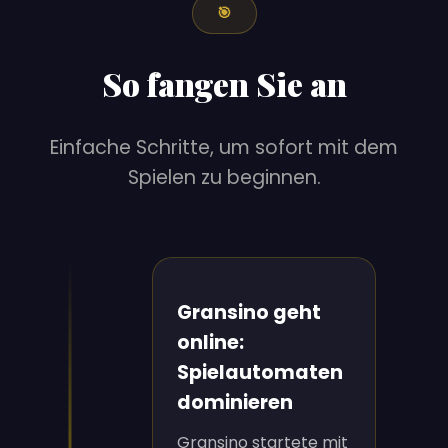
🎯
So fangen Sie an
Einfache Schritte, um sofort mit dem
Spielen zu beginnen.
Gransino geht
online:
Spielautomaten
dominieren
Gransino startete mit