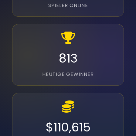
SPIELER ONLINE
884
HEUTIGE GEWINNER
$120,580