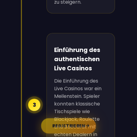
zu steigern.
Einführung des
authentischen
Live Casinos
Die Einführung des
Live Casinos war ein
Meilenstein. Spieler
konnten klassische
3
Tischspiele wie
Blackjack, Roulette
REGISTRIEREN
und Baccarat mit
echten Dealern in