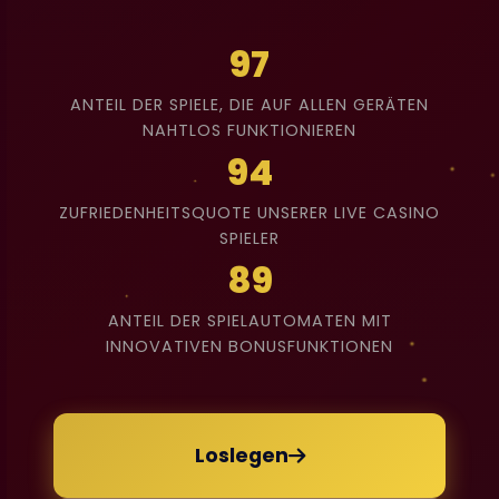
97
ANTEIL DER SPIELE, DIE AUF ALLEN GERÄTEN
NAHTLOS FUNKTIONIEREN
94
ZUFRIEDENHEITSQUOTE UNSERER LIVE CASINO
SPIELER
89
ANTEIL DER SPIELAUTOMATEN MIT
INNOVATIVEN BONUSFUNKTIONEN
Loslegen