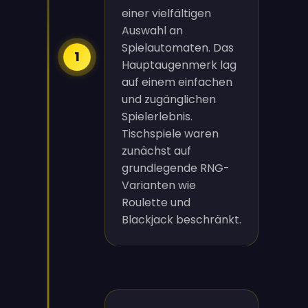
einer vielfältigen
Auswahl an
Spielautomaten. Das
1
Hauptaugenmerk lag
auf einem einfachen
und zugänglichen
Spielerlebnis.
Tischspiele waren
zunächst auf
grundlegende RNG-
Varianten wie
Roulette und
Blackjack beschränkt.