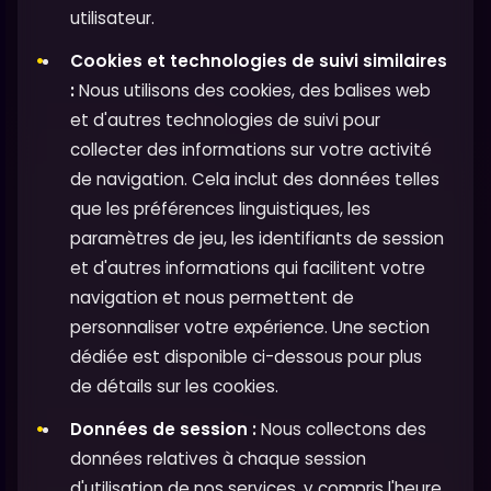
utilisateur.
Cookies et technologies de suivi similaires
:
Nous utilisons des cookies, des balises web
et d'autres technologies de suivi pour
collecter des informations sur votre activité
de navigation. Cela inclut des données telles
que les préférences linguistiques, les
paramètres de jeu, les identifiants de session
et d'autres informations qui facilitent votre
navigation et nous permettent de
personnaliser votre expérience. Une section
dédiée est disponible ci-dessous pour plus
de détails sur les cookies.
Données de session :
Nous collectons des
données relatives à chaque session
d'utilisation de nos services, y compris l'heure