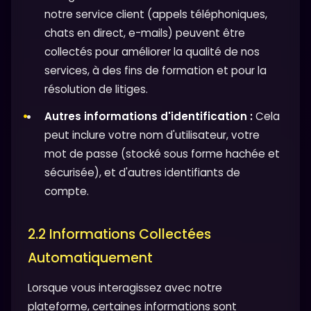
notre service client (appels téléphoniques,
chats en direct, e-mails) peuvent être
collectés pour améliorer la qualité de nos
services, à des fins de formation et pour la
résolution de litiges.
Autres informations d'identification :
Cela
peut inclure votre nom d'utilisateur, votre
mot de passe (stocké sous forme hachée et
sécurisée), et d'autres identifiants de
compte.
2.2 Informations Collectées
Automatiquement
Lorsque vous interagissez avec notre
plateforme, certaines informations sont