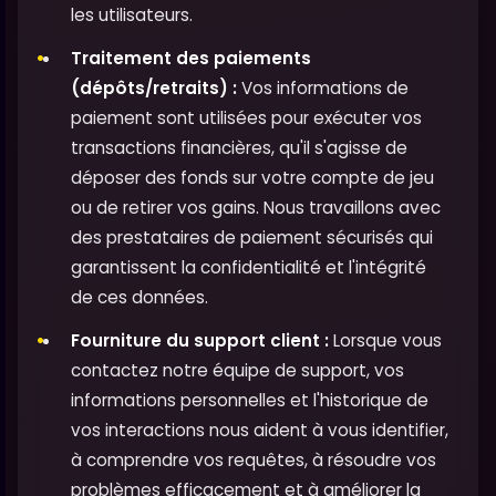
les utilisateurs.
Traitement des paiements
(dépôts/retraits) :
Vos informations de
paiement sont utilisées pour exécuter vos
transactions financières, qu'il s'agisse de
déposer des fonds sur votre compte de jeu
ou de retirer vos gains. Nous travaillons avec
des prestataires de paiement sécurisés qui
garantissent la confidentialité et l'intégrité
de ces données.
Fourniture du support client :
Lorsque vous
contactez notre équipe de support, vos
informations personnelles et l'historique de
vos interactions nous aident à vous identifier,
à comprendre vos requêtes, à résoudre vos
problèmes efficacement et à améliorer la