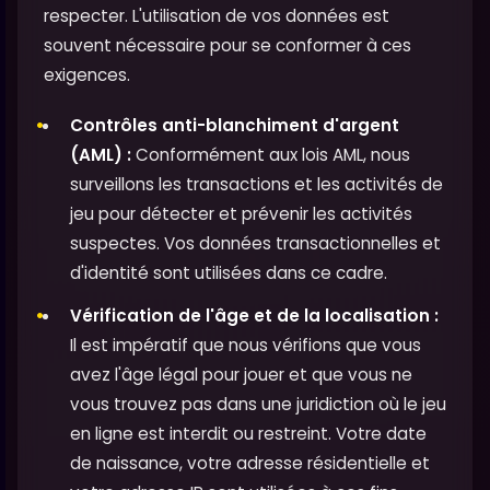
respecter. L'utilisation de vos données est
souvent nécessaire pour se conformer à ces
exigences.
Contrôles anti-blanchiment d'argent
(AML) :
Conformément aux lois AML, nous
surveillons les transactions et les activités de
jeu pour détecter et prévenir les activités
suspectes. Vos données transactionnelles et
d'identité sont utilisées dans ce cadre.
Vérification de l'âge et de la localisation :
Il est impératif que nous vérifions que vous
avez l'âge légal pour jouer et que vous ne
vous trouvez pas dans une juridiction où le jeu
en ligne est interdit ou restreint. Votre date
de naissance, votre adresse résidentielle et