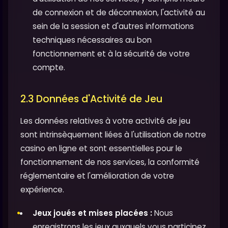
de connexion et de déconnexion, l'activité au
sein de la session et d'autres informations
techniques nécessaires au bon
fonctionnement et à la sécurité de votre
compte.
2.3 Données d'Activité de Jeu
Les données relatives à votre activité de jeu
sont intrinsèquement liées à l'utilisation de notre
casino en ligne et sont essentielles pour le
fonctionnement de nos services, la conformité
réglementaire et l'amélioration de votre
expérience.
Jeux joués et mises placées :
Nous
enregistrons les jeux auxquels vous participez,