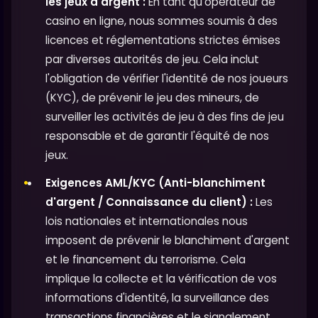
les jeux d'argent :
En tant qu'opérateur de
casino en ligne, nous sommes soumis à des
licences et réglementations strictes émises
par diverses autorités de jeu. Cela inclut
l'obligation de vérifier l'identité de nos joueurs
(KYC), de prévenir le jeu des mineurs, de
surveiller les activités de jeu à des fins de jeu
responsable et de garantir l'équité de nos
jeux.
Exigences AML/KYC (Anti-blanchiment
d'argent / Connaissance du client) :
Les
lois nationales et internationales nous
imposent de prévenir le blanchiment d'argent
et le financement du terrorisme. Cela
implique la collecte et la vérification de vos
informations d'identité, la surveillance des
transactions financières et le signalement