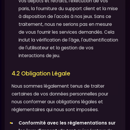
vos dépôts et retraits, l'exécution de vos
paris, la fourniture du support client et la mise
à disposition de l'accès à nos jeux. Sans ce
traitement, nous ne serions pas en mesure
de vous fournir les services demandés. Cela
inclut la vérification de l'âge, l'authentification
de l'utilisateur et la gestion de vos
interactions de jeu.
4.2 Obligation Légale
Nous sommes légalement tenus de traiter
certaines de vos données personnelles pour
nous conformer aux obligations légales et
réglementaires qui nous sont imposées.
Conformité avec les réglementations sur