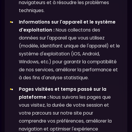
navigateurs et à résoudre les problèmes
techniques.
Informations sur l'appareil et le système
d'exploitation :
Nous collectons des
données sur l'appareil que vous utilisez
(modèle, identifiant unique de l'appareil) et le
système d'exploitation (iOS, Android,
Windows, etc.) pour garantir la compatibilité
de nos services, améliorer la performance et
à des fins d'analyse statistique.
Pages visitées et temps passé sur la
plateforme :
Nous suivons les pages que
vous visitez, la durée de votre session et
votre parcours sur notre site pour
comprendre vos préférences, améliorer la
navigation et optimiser l'expérience