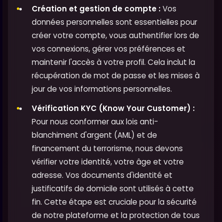
Création et gestion de compte :
Vos
données personnelles sont essentielles pour
créer votre compte, vous authentifier lors de
vos connexions, gérer vos préférences et
maintenir l'accès à votre profil. Cela inclut la
récupération de mot de passe et les mises à
jour de vos informations personnelles.
Vérification KYC (Know Your Customer) :
Pour nous conformer aux lois anti-
blanchiment d'argent (AML) et de
financement du terrorisme, nous devons
vérifier votre identité, votre âge et votre
adresse. Vos documents d'identité et
justificatifs de domicile sont utilisés à cette
fin. Cette étape est cruciale pour la sécurité
de notre plateforme et la protection de tous