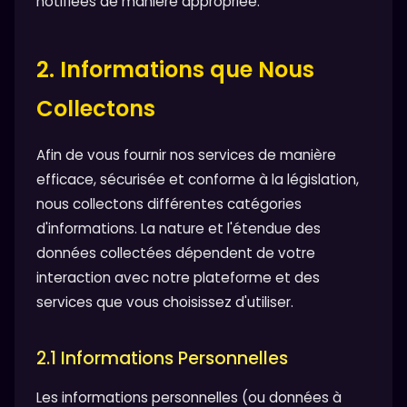
notifiées de manière appropriée.
2. Informations que Nous
Collectons
Afin de vous fournir nos services de manière
efficace, sécurisée et conforme à la législation,
nous collectons différentes catégories
d'informations. La nature et l'étendue des
données collectées dépendent de votre
interaction avec notre plateforme et des
services que vous choisissez d'utiliser.
2.1 Informations Personnelles
Les informations personnelles (ou données à