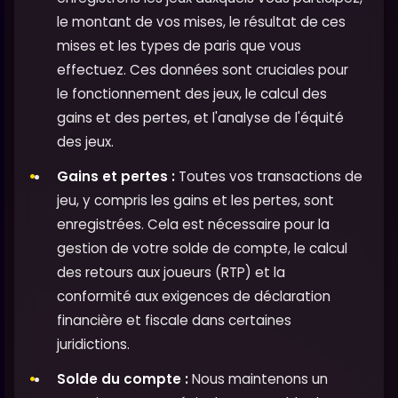
le montant de vos mises, le résultat de ces
mises et les types de paris que vous
effectuez. Ces données sont cruciales pour
le fonctionnement des jeux, le calcul des
gains et des pertes, et l'analyse de l'équité
des jeux.
Gains et pertes :
Toutes vos transactions de
jeu, y compris les gains et les pertes, sont
enregistrées. Cela est nécessaire pour la
gestion de votre solde de compte, le calcul
des retours aux joueurs (RTP) et la
conformité aux exigences de déclaration
financière et fiscale dans certaines
juridictions.
Solde du compte :
Nous maintenons un