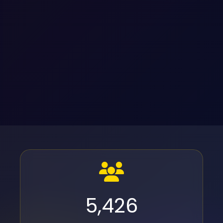
5,426