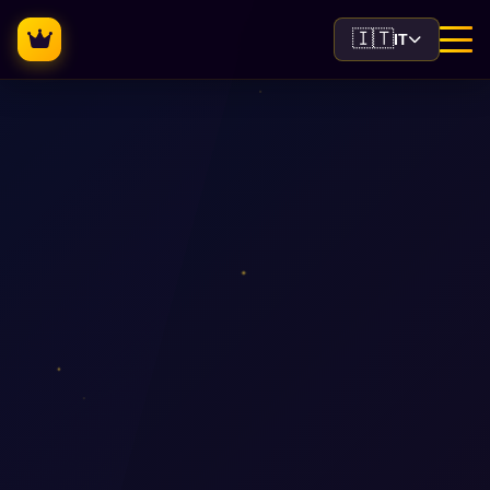
🇮🇹
IT