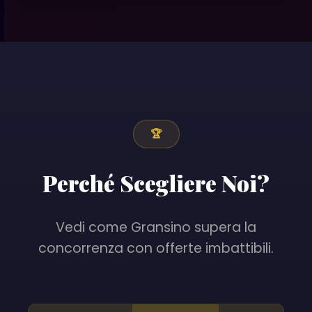
🏆
Perché Scegliere Noi?
Vedi come Gransino supera la
concorrenza con offerte imbattibili.