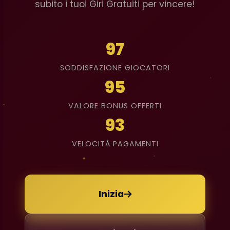
subito i tuoi Giri Gratuiti per vincere!
97
SODDISFAZIONE GIOCATORI
95
VALORE BONUS OFFERTI
93
VELOCITÀ PAGAMENTI
Inizia