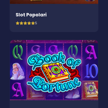
Slot Popolari
5