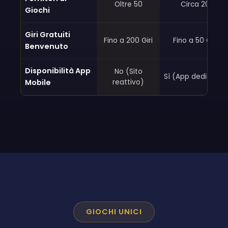
Oltre 50
Circa 20
Giochi
Giri Gratuiti
Fino a 200 Giri
Fino a 50 Giri
Benvenuto
Disponibilità App
No (Sito
Sì (App dedicata)
Mobile
reattivo)
GIOCHI UNICI