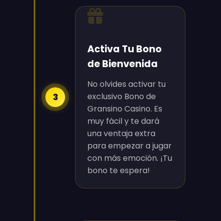
Activa Tu Bono
de Bienvenida
No olvides activar tu
exclusivo Bono de
3
Gransino Casino. Es
muy fácil y te dará
una ventaja extra
para empezar a jugar
con más emoción. ¡Tu
bono te espera!