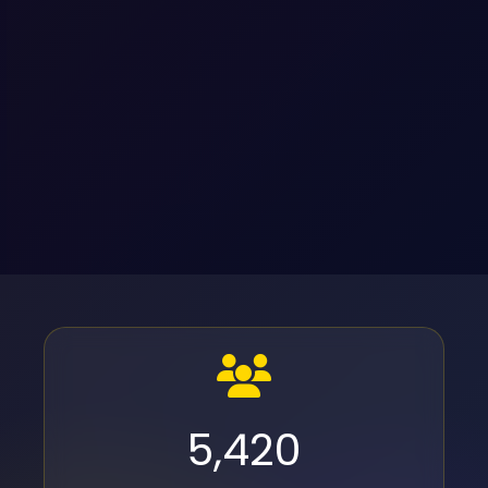
5,420