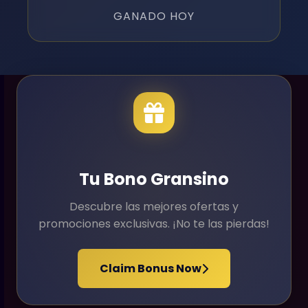
GANADO HOY
Tu Bono Gransino
Descubre las mejores ofertas y
promociones exclusivas. ¡No te las pierdas!
Claim Bonus Now