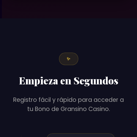
✨
Empieza en Segundos
Registro fácil y rápido para acceder a
tu Bono de Gransino Casino.