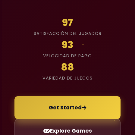
97
SATISFACCIÓN DEL JUGADOR
93
VELOCIDAD DE PAGO
88
VARIEDAD DE JUEGOS
Get Started
Explore Games