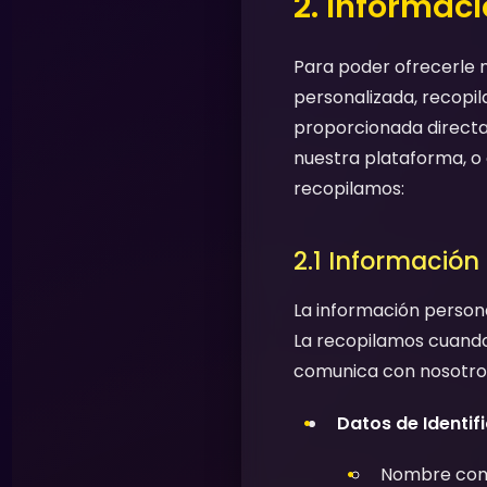
2. Informac
Para poder ofrecerle n
personalizada, recopil
proporcionada directa
nuestra plataforma, o 
recopilamos:
2.1 Información
La información persona
La recopilamos cuando 
comunica con nosotros
Datos de Identif
Nombre comp