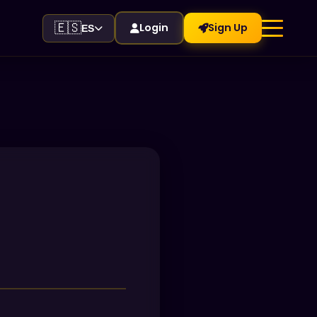
🇪🇸
Login
Sign Up
ES